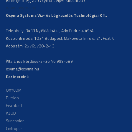
Ismerje meg az Oxyma teljes kínálatát!
www.oxyma.hu
Oxyma Systems Víz- és Légkezelés Technológiai Kft.
Telephely: 3433 Nyékládháza, Ady Endre u. 49/A
Központi iroda: 1034 Budapest, Makovecz Imre u. 21. Fszt. 6.
Adószám: 25765720-2-13
Általános kérdések:
+36 46 999-689
oxyma@oxyma.hu
Partnereink
OXYCOM
Dutrion
Fischbach
AZUD
Suncooler
Cintropur