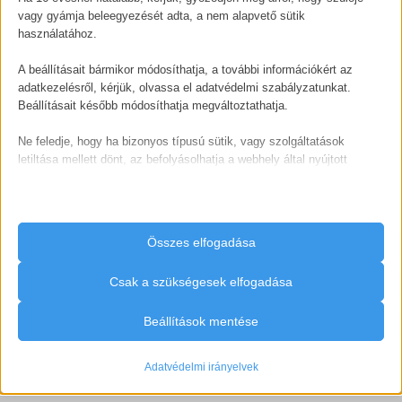
vagy gyámja beleegyezését adta, a nem alapvető sütik
használatához.
A beállításait bármikor módosíthatja, a további információkért az
adatkezelésről, kérjük, olvassa el adatvédelmi szabályzatunkat.
Beállításait később módosíthatja megváltoztathatja.
Ne feledje, hogy ha bizonyos típusú sütik, vagy szolgáltatások
letiltása mellett dönt, az befolyásolhatja a webhely által nyújtott
élményét és az általunk kínált szolgáltatásokat.
Alapvető
Az alapvető sütik és szolgáltatások biztosítják az oldal megfelelő
Összes elfogadása
működéséhez. Ezek a sütik és szolgáltatások a GDPR szerint nem
igénylik a felhasználó hozzájárulását.
Csak a szükségesek elfogadása
Részletek megjelenítése
Beállítások mentése
Statisztikai
_lscache_vary
A statisztikai sütik és szolgáltatások felhasználási információkat
gyűjtenek, amelyek lehetővé teszik számunkra, hogy betekintést
Adatvédelmi irányelvek
cookieyes-consent
nyerjünk abba, hogyan lépnek kapcsolatba látogatóink a
weboldalunkkal.
mhcookie