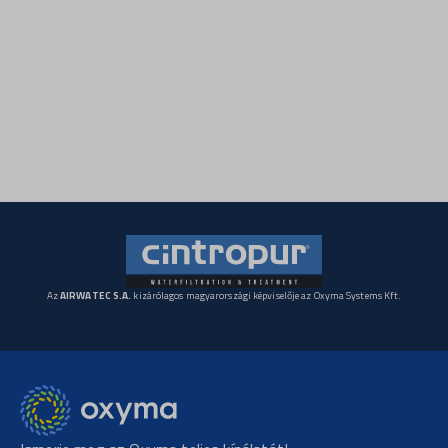
Részletek megjelenítése
woocommerce_cart_hash
woocommerce_items_in_cart
sbjs_current
woocommerce_recently_viewed
sbjs_current_add
wordpress_logged_in_*
sbjs_first
wordpress_test_cookie
sbjs_first_add
wp_lang
sbjs_migrations
wp_woocommerce_session_*
sbjs_session
wp-settings-*
sbjs_udata
wp-settings-time-*
Az
AIRWATEC S.A.
kizárólagos magyarországi képviselője az Oxyma Systems Kft.