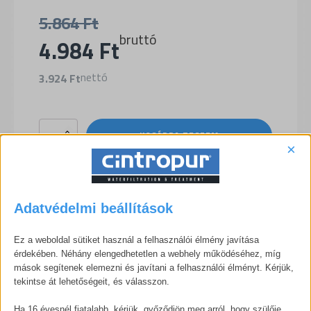
5.864
Ft
bruttó
Original
Current
4.984
Ft
price
price
nettó
3.924
Ft
was:
is:
NW
KOSÁRBA TESZEM
5.864 Ft.
4.984 Ft.
25,
×
TIO
(-
UV)
&
SL
LEÍRÁS
Adatvédelmi beállítások
240
szűrőbetét
100
Ez a weboldal sütiket használ a felhasználói élmény javítása
microns
érdekében. Néhány elengedhetetlen a webhely működéséhez, míg
mennyiség
mások segítenek elemezni és javítani a felhasználói élményt. Kérjük,
Cserélhető szűrőbetét, 5 darabos készletben.
tekintse át lehetőségeit, és válasszon.
Ha 16 évesnél fiatalabb, kérjük, győződjön meg arról, hogy szülője