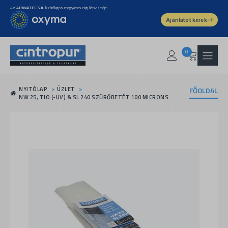
Az
AIRWATEC S.A.
kizárólagos magyarországi képviselője
Ajánlatot kérek
0
NYITÓLAP
ÜZLET
FŐOLDAL
NW 25, TIO (-UV) & SL 240 SZŰRŐBETÉT 100 MICRONS