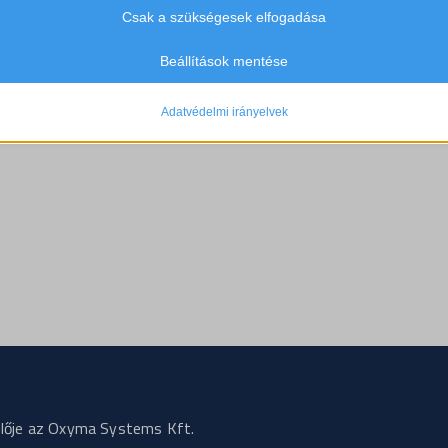
vé teszik számunkra, hogy betekintést nyerjünk abba, hogyan lépnek kapcsol
Csak a szükségesek elfogadása
es-consent
tóink a weboldalunkkal.
ie
Részletek megjelenítése
Beállítások mentése
merce_cart_hash
rrent
merce_items_in_cart
Adatvédelmi irányelvek
rrent_add
merce_recently_viewed
st
ss_logged_in_*
rst_add
ss_test_cookie
grations
g
ssion
commerce_session_*
ata
ings-*
ings-time-*
elője az Oxyma Systems Kft.