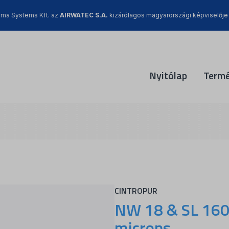
ma Systems Kft. az
AIRWATEC S.A.
kizárólagos magyarországi képviselője
Nyitólap
Term
CINTROPUR
NW 18 & SL 160
microns