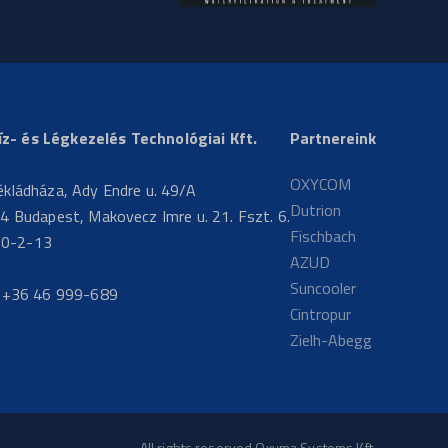
- és Légkezelés Technológiai Kft.
Partnereink
OXYCOM
ékládháza, Ady Endre u. 49/A
Dutrion
4 Budapest, Makovecz Imre u. 21. Fszt. 6.
Fischbach
20-2-13
AZUD
Suncooler
:
+36 46 999-689
Cintropur
Zielh-Abegg
All rights reserved Oxyma Systems Kft.