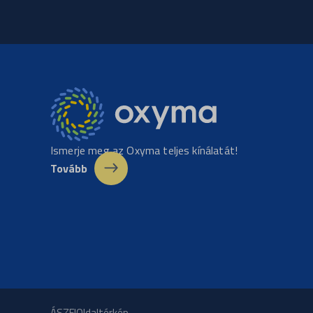
Ismerje meg az Oxyma teljes kínálatát!
Tovább
ÁSZF
|
Oldaltérkép