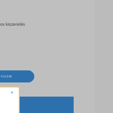
os kiszerelés
TESZEM
t.
×