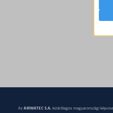
lehető
cookiey
látoga
mhcook
woocom
sbjs_cu
woocom
sbjs_cu
woocom
sbjs_fir
wordpre
sbjs_fi
wordpre
sbjs_mi
wp_lan
sbjs_se
wp_woo
sbjs_ud
wp-sett
wp-sett
Az
AIRWATEC S.A.
kizárólagos magyarországi képvis