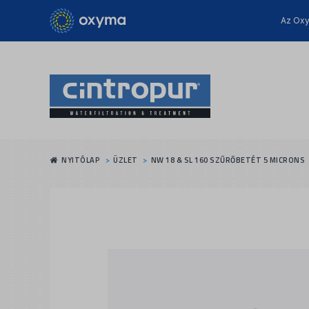
Az Oxy
NYITÓLAP
ÜZLET
NW 18 & SL 160 SZŰRŐBETÉT 5 MICRONS