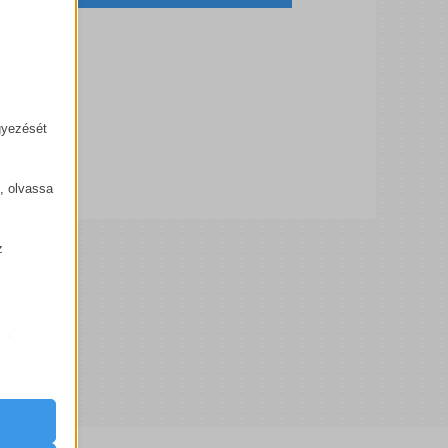
gyezését
k, olvassa
z
.
zek a
k