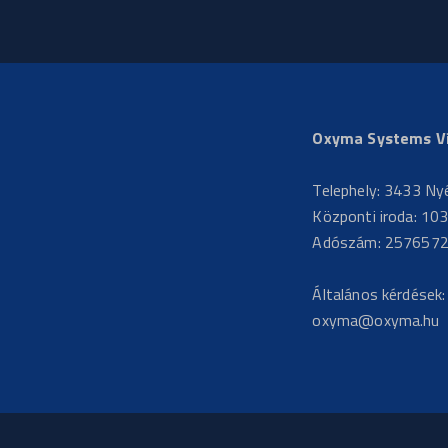
Oxyma Systems Víz
Telephely: 3433 Ny
Központi iroda: 103
Adószám: 257657
Általános kérdések
oxyma@oxyma.hu