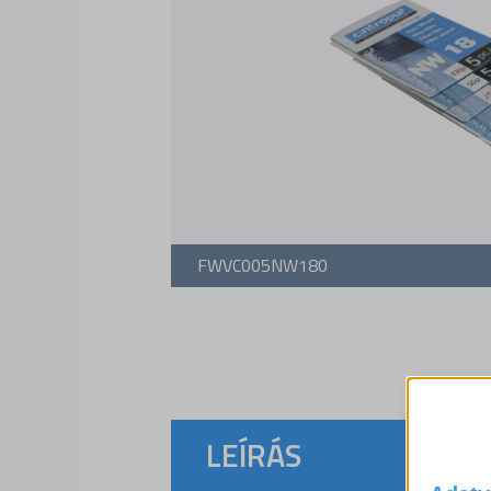
FWVC005NW180
LEÍRÁS