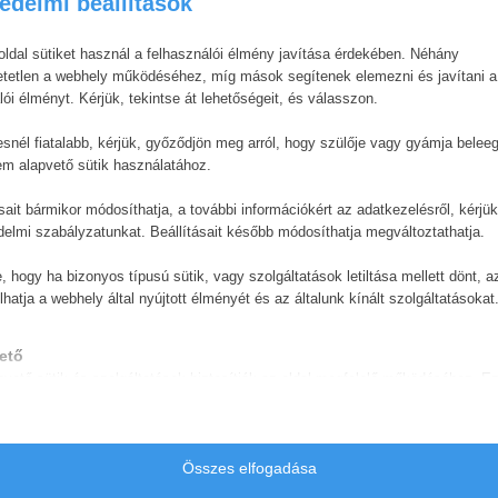
édelmi beállítások
ldal sütiket használ a felhasználói élmény javítása érdekében. Néhány
os készletben.
tetlen a webhely működéséhez, míg mások segítenek elemezni és javítani a
lói élményt. Kérjük, tekintse át lehetőségeit, és válasszon.
snél fiatalabb, kérjük, győződjön meg arról, hogy szülője vagy gyámja belee
em alapvető sütik használatához.
ásait bármikor módosíthatja, a további információkért az adatkezelésről, kérjü
delmi szabályzatunkat. Beállításait később módosíthatja megváltoztathatja.
e, hogy ha bizonyos típusú sütik, vagy szolgáltatások letiltása mellett dönt, a
lhatja a webhely által nyújtott élményét és az általunk kínált szolgáltatásokat
ető
pvető sütik és szolgáltatások biztosítják az oldal megfelelő működéséhez. E
és szolgáltatások a GDPR szerint nem igénylik a felhasználó hozzájárulását.
Részletek megjelenítése
ztikai
Összes elfogadása
e_vary
isztikai sütik és szolgáltatások felhasználási információkat gyűjtenek, amelye