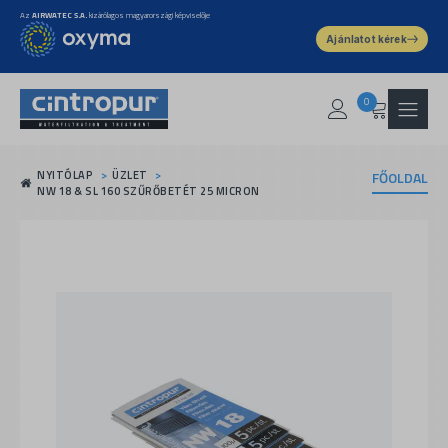
Az
AIRWATEC S.A.
kizárólagos magyarországi képviselője
Ajánlatot kérek
0
NYITÓLAP
ÜZLET
FŐOLDAL
NW 18 & SL 160 SZŰRŐBETÉT 25 MICRON