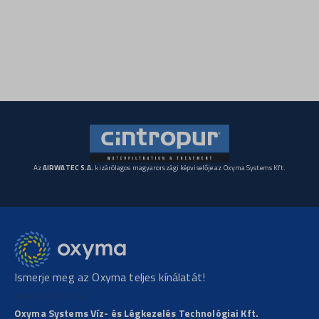
woocommerce_items_in_cart
sbjs_current
woocommerce_recently_viewed
sbjs_current_add
wordpress_logged_in_*
sbjs_first
wordpress_test_cookie
sbjs_first_add
wp_lang
sbjs_migrations
wp_woocommerce_session_*
sbjs_session
wp-settings-*
sbjs_udata
Az
AIRWATEC S.A.
kizárólagos magyarországi képviselője az Oxyma Systems Kft.
wp-settings-time-*
Ismerje meg az Oxyma teljes kínálatát!
www.oxyma.hu
Oxyma Systems Víz- és Légkezelés Technológiai Kft.