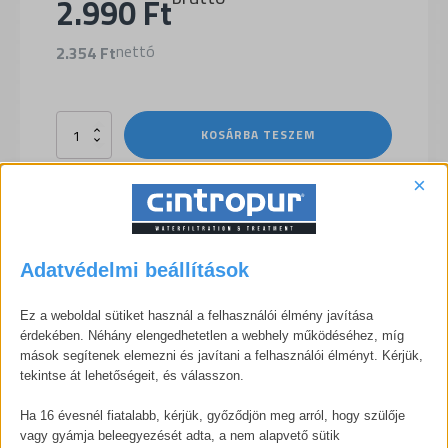
Original
Current
2.990
Ft
price
price
nettó
2.354
Ft
was:
is:
NW
KOSÁRBA TESZEM
3.518 Ft.
2.990 Ft.
18
&
SL
×
160
szűrőbetét
25
LEÍRÁS
micron
mennyiség
Adatvédelmi beállítások
Ez a weboldal sütiket használ a felhasználói élmény javítása
érdekében. Néhány elengedhetetlen a webhely működéséhez, míg
Cserélhető szűrőbetét, 5 darabos készletben.
mások segítenek elemezni és javítani a felhasználói élményt. Kérjük,
tekintse át lehetőségeit, és válasszon.
Ha 16 évesnél fiatalabb, kérjük, győződjön meg arról, hogy szülője
vagy gyámja beleegyezését adta, a nem alapvető sütik