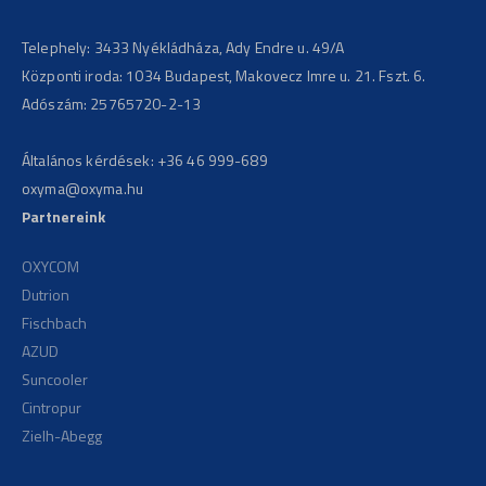
Telephely: 3433 Nyékládháza, Ady Endre u. 49/A
Központi iroda: 1034 Budapest, Makovecz Imre u. 21. Fszt. 6.
Adószám: 25765720-2-13
Általános kérdések:
+36 46 999-689
oxyma@oxyma.hu
Partnereink
OXYCOM
Dutrion
Fischbach
AZUD
Suncooler
Cintropur
Zielh-Abegg