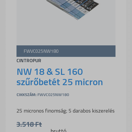
FWVC025NW180
CINTROPUR
NW 18 & SL 160
szűrőbetét 25 micron
CIKKSZÁM:
FWVC025NW180
25 micronos finomság; 5 darabos kiszerelés
3.518
Ft
bruttó