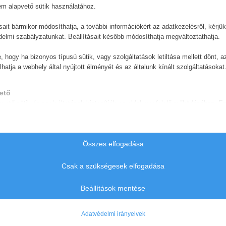
em alapvető sütik használatához.
ásait bármikor módosíthatja, a további információkért az adatkezelésről, kérjü
delmi szabályzatunkat. Beállításait később módosíthatja megváltoztathatja.
e, hogy ha bizonyos típusú sütik, vagy szolgáltatások letiltása mellett dönt, a
lhatja a webhely által nyújtott élményét és az általunk kínált szolgáltatásokat
ető
pvető sütik és szolgáltatások biztosítják az oldal megfelelő működéséhez. E
és szolgáltatások a GDPR szerint nem igénylik a felhasználó hozzájárulását.
Részletek megjelenítése
ztikai
Összes elfogadása
e_vary
isztikai sütik és szolgáltatások felhasználási információkat gyűjtenek, amelye
vé teszik számunkra, hogy betekintést nyerjünk abba, hogyan lépnek kapcsol
Csak a szükségesek elfogadása
es-consent
tóink a weboldalunkkal.
ie
Részletek megjelenítése
Beállítások mentése
merce_cart_hash
rrent
merce_items_in_cart
Adatvédelmi irányelvek
rrent_add