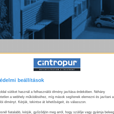
zűrés történetét.
édelmi beállítások
ldal sütiket használ a felhasználói élmény javítása érdekében. Néhány
tetlen a webhely működéséhez, míg mások segítenek elemezni és javítani a
lói élményt. Kérjük, tekintse át lehetőségeit, és válasszon.
snél fiatalabb, kérjük, győződjön meg arról, hogy szülője vagy gyámja belee