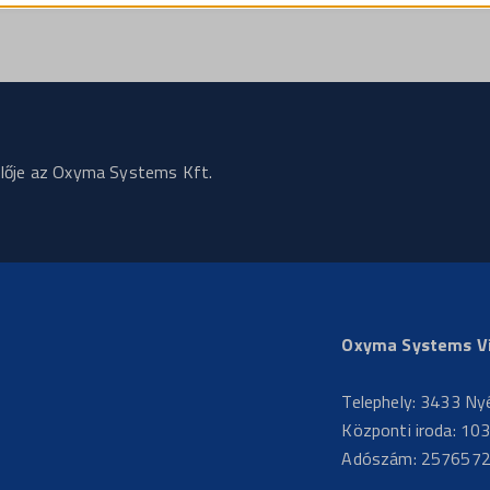
merce_recently_viewed
st
ss_logged_in_*
rst_add
ss_test_cookie
grations
g
ssion
commerce_session_*
elője az Oxyma Systems Kft.
ata
ings-*
ings-time-*
Oxyma Systems Víz
Telephely: 3433 Ny
Központi iroda: 103
Adószám: 257657