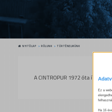
NYITÓLAP
RÓLUNK
TÖRTÉNELMÜNK
A CINTROPUR 1972 óta írja a vízs
Adatv
Ez a webo
elengedhe
felhaszná
Ha 16 éve