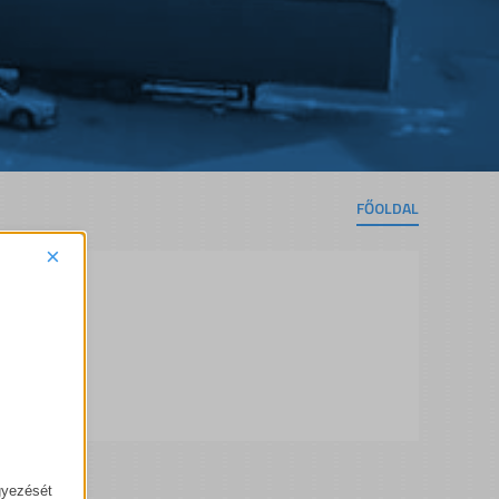
FŐOLDAL
×
gyezését