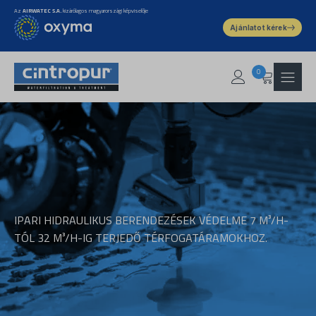
Az
AIRWATEC S.A.
kizárólagos magyarországi képviselője
Ajánlatot kérek
0
IPARI HIDRAULIKUS BERENDEZÉSEK VÉDELME 7 M³/H-
TÓL 32 M³/H-IG TERJEDŐ TÉRFOGATÁRAMOKHOZ.