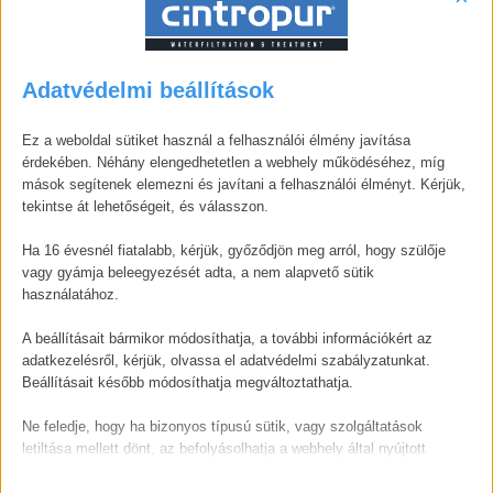
2500 bar) szállított vizet.
Adatvédelmi beállítások
Ez a weboldal sütiket használ a felhasználói élmény javítása
érdekében. Néhány elengedhetetlen a webhely működéséhez, míg
mások segítenek elemezni és javítani a felhasználói élményt. Kérjük,
tekintse át lehetőségeit, és válasszon.
Ha 16 évesnél fiatalabb, kérjük, győződjön meg arról, hogy szülője
vagy gyámja beleegyezését adta, a nem alapvető sütik
használatához.
A beállításait bármikor módosíthatja, a további információkért az
adatkezelésről, kérjük, olvassa el adatvédelmi szabályzatunkat.
Beállításait később módosíthatja megváltoztathatja.
Ne feledje, hogy ha bizonyos típusú sütik, vagy szolgáltatások
letiltása mellett dönt, az befolyásolhatja a webhely által nyújtott
élményét és az általunk kínált szolgáltatásokat.