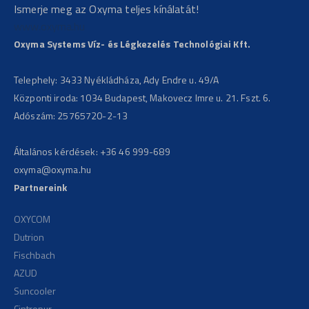
Ismerje meg az Oxyma teljes kínálatát!
sbjs_session
wp-settings-*
www.oxyma.hu
sbjs_udata
wp-settings-time-*
Oxyma Systems Víz- és Légkezelés Technológiai Kft.
Telephely: 3433 Nyékládháza, Ady Endre u. 49/A
Központi iroda: 1034 Budapest, Makovecz Imre u. 21. Fszt. 6.
Adószám: 25765720-2-13
Általános kérdések:
+36 46 999-689
oxyma@oxyma.hu
Partnereink
OXYCOM
Dutrion
Fischbach
AZUD
Suncooler
Cintropur