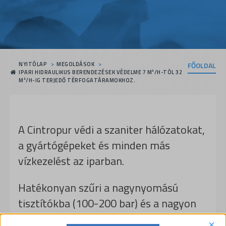
NYITÓLAP
MEGOLDÁSOK
FŐOLDAL
IPARI HIDRAULIKUS BERENDEZÉSEK VÉDELME 7 M³/H-TÓL 32
M³/H-IG TERJEDŐ TÉRFOGATÁRAMOKHOZ.
A Cintropur védi a szaniter hálózatokat,
a gyártógépeket és minden más
vízkezelést az iparban.
Hatékonyan szűri a nagynyomású
tisztítókba (100-200 bar) és a nagyon
magas nyomású szivattyúkba (1500-
×